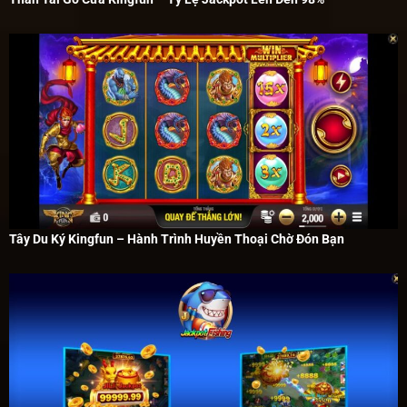
Tây Du Ký Kingfun – Hành Trình Huyền Thoại Chờ Đón Bạn