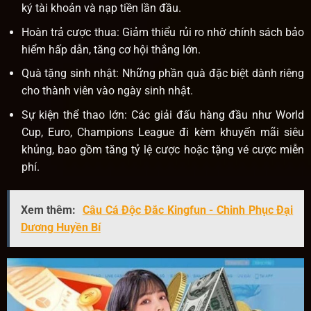
ký tài khoản và nạp tiền lần đầu.
Hoàn trả cược thua: Giảm thiểu rủi ro nhờ chính sách bảo
hiểm hấp dẫn, tăng cơ hội thắng lớn.
Quà tặng sinh nhật: Những phần quà đặc biệt dành riêng
cho thành viên vào ngày sinh nhật.
Sự kiện thể thao lớn: Các giải đấu hàng đầu như World
Cup, Euro, Champions League đi kèm khuyến mãi siêu
khủng, bao gồm tăng tỷ lệ cược hoặc tặng vé cược miễn
phí.
Xem thêm:
Câu Cá Độc Đắc Kingfun - Chinh Phục Đại
Dương Huyền Bí