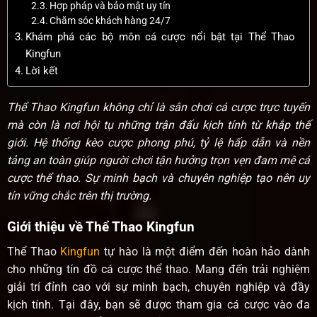
Hợp pháp và bảo mật uy tín
Chăm sóc khách hàng 24/7
Khám phá các bộ môn cá cược nổi bật tại Thể Thao
Kingfun
Lời kết
Thể Thao Kingfun không chỉ là sân chơi cá cược trực tuyến
mà còn là nơi hội tụ những trận đấu kịch tính từ khắp thế
giới. Hệ thống kèo cược phong phú, tỷ lệ hấp dẫn và nền
tảng an toàn giúp người chơi tận hưởng trọn vẹn đam mê cá
cược thể thao. Sự minh bạch và chuyên nghiệp tạo nên uy
tín vững chắc trên thị trường.
Giới thiệu về Thể Thao Kingfun
Thể Thao
Kingfun
tự hào là một điểm đến hoàn hảo dành
cho những tín đồ cá cược thể thao. Mang đến trải nghiệm
giải trí đỉnh cao với sự minh bạch, chuyên nghiệp và đầy
kịch tính. Tại đây, bạn sẽ được tham gia cá cược vào đa