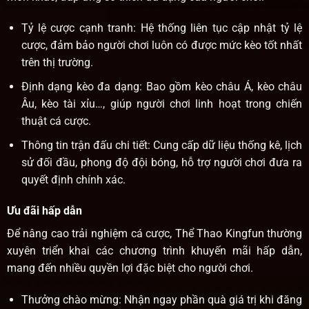
Tỷ lệ cược cạnh tranh: Hệ thống liên tục cập nhật tỷ lệ
cược, đảm bảo người chơi luôn có được mức kèo tốt nhất
trên thị trường.
Định dạng kèo đa dạng: Bao gồm kèo châu Á, kèo châu
Âu, kèo tài xỉu…, giúp người chơi linh hoạt trong chiến
thuật cá cược.
Thông tin trận đấu chi tiết: Cung cấp dữ liệu thống kê, lịch
sử đối đầu, phong độ đội bóng, hỗ trợ người chơi đưa ra
quyết định chính xác.
Ưu đãi hấp dẫn
Để nâng cao trải nghiệm cá cược, Thể Thao Kingfun thường
xuyên triển khai các chương trình khuyến mãi hấp dẫn,
mang đến nhiều quyền lợi đặc biệt cho người chơi.
Thưởng chào mừng: Nhận ngay phần quà giá trị khi đăng