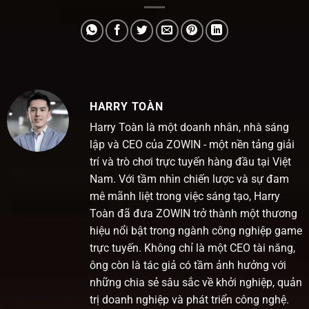
HARRY TOÀN
Harry Toàn là một doanh nhân, nhà sáng
lập và CEO của ZOWIN - một nền tảng giải
trí và trò chơi trực tuyến hàng đầu tại Việt
Nam. Với tầm nhìn chiến lược và sự đam
mê mãnh liệt trong việc sáng tạo, Harry
Toàn đã đưa ZOWIN trở thành một thương
hiệu nổi bật trong ngành công nghiệp game
trực tuyến. Không chỉ là một CEO tài năng,
ông còn là tác giả có tầm ảnh hưởng với
những chia sẻ sâu sắc về khởi nghiệp, quản
trị doanh nghiệp và phát triển công nghệ.