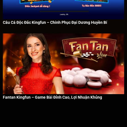
Câu Cá Độc Đắc Kingfun – Chinh Phục Đại Dương Huyền Bí
Fantan Kingfun – Game Bài Đỉnh Cao, Lợi Nhuận Khủng