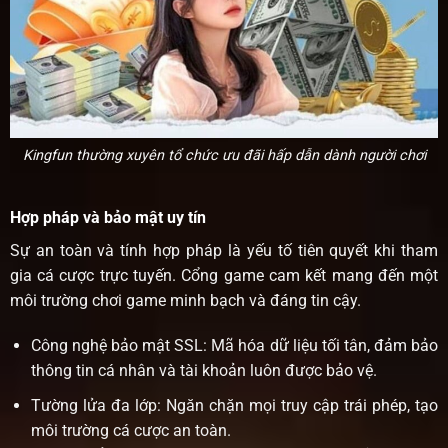
Kingfun thường xuyên tổ chức ưu đãi hấp dẫn dành người chơi
Hợp pháp và bảo mật uy tín
Sự an toàn và tính hợp pháp là yếu tố tiên quyết khi tham
gia cá cược trực tuyến. Cổng game cam kết mang đến một
môi trường chơi game minh bạch và đáng tin cậy.
Công nghệ bảo mật SSL: Mã hóa dữ liệu tối tân, đảm bảo
thông tin cá nhân và tài khoản luôn được bảo vệ.
Tường lửa đa lớp: Ngăn chặn mọi truy cập trái phép, tạo
môi trường cá cược an toàn.