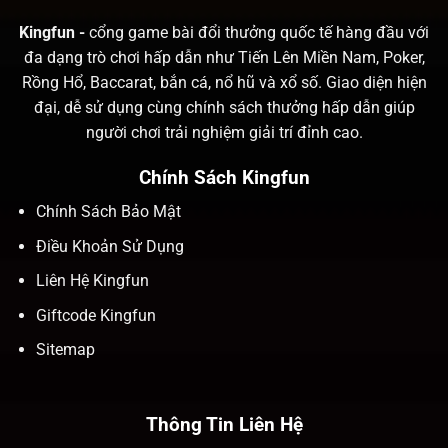
Kingfun
-
cổng game bài đổi thưởng quốc tế hàng đầu với
đa dạng trò chơi hấp dẫn như Tiến Lên Miền Nam, Poker,
Rồng Hổ, Baccarat, bắn cá, nổ hũ và xổ số. Giao diện hiện
đại, dễ sử dụng cùng chính sách thưởng hấp dẫn giúp
người chơi trải nghiệm giải trí đỉnh cao.
Chính Sách Kingfun
Chính Sách Bảo Mật
Điều Khoản Sử Dụng
Liên Hệ Kingfun
Giftcode Kingfun
Sitemap
Thông Tin Liên Hệ