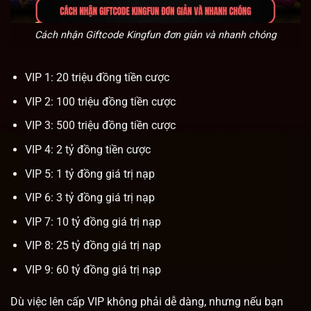
Cách nhận Giftcode Kingfun đơn giản và nhanh chóng
VIP 1: 20 triệu đồng tiền cược
VIP 2: 100 triệu đồng tiền cược
VIP 3: 500 triệu đồng tiền cược
VIP 4: 2 tỷ đồng tiền cược
VIP 5: 1 tỷ đồng giá trị nạp
VIP 6: 3 tỷ đồng giá trị nạp
VIP 7: 10 tỷ đồng giá trị nạp
VIP 8: 25 tỷ đồng giá trị nạp
VIP 9: 60 tỷ đồng giá trị nạp
Dù việc lên cấp VIP không phải dễ dàng, nhưng nếu bạn