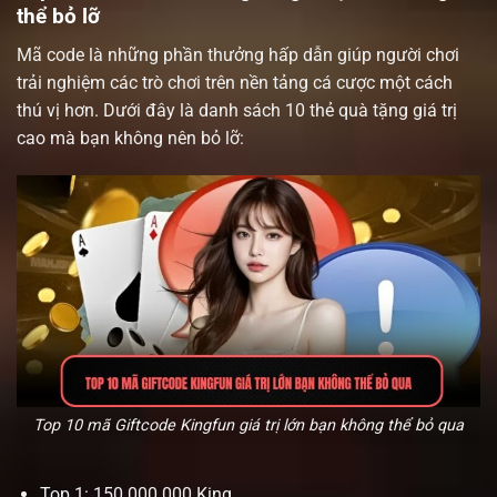
thể bỏ lỡ
​Mã code là những phần thưởng hấp dẫn giúp người chơi
trải nghiệm các trò chơi trên nền tảng cá cược một cách
thú vị hơn. Dưới đây là danh sách 10 thẻ quà tặng giá trị
cao mà bạn không nên bỏ lỡ:​
Top 10 mã Giftcode Kingfun giá trị lớn bạn không thể bỏ qua
Top 1: 150.000.000 King​