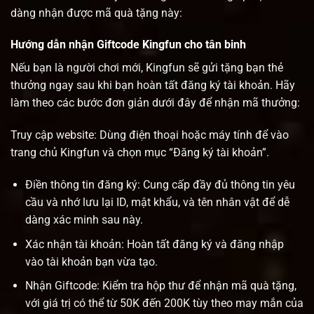
dàng nhận được mã quà tặng này:
Hướng dẫn nhận Giftcode Kingfun cho tân binh
Nếu bạn là người chơi mới, Kingfun sẽ gửi tặng bạn thẻ
thưởng ngay sau khi bạn hoàn tất đăng ký tài khoản. Hãy
làm theo các bước đơn giản dưới đây để nhận mã thưởng:
Truy cập website: Dùng điện thoại hoặc máy tính để vào
trang chủ Kingfun và chọn mục “Đăng ký tài khoản”.
Điền thông tin đăng ký: Cung cấp đầy đủ thông tin yêu
cầu và nhớ lưu lại ID, mật khẩu, và tên nhân vật để dễ
dàng xác minh sau này.
Xác nhận tài khoản: Hoàn tất đăng ký và đăng nhập
vào tài khoản bạn vừa tạo.
Nhận Giftcode: Kiểm tra hộp thư để nhận mã quà tặng,
với giá trị có thể từ 50K đến 200K tùy theo may mắn của