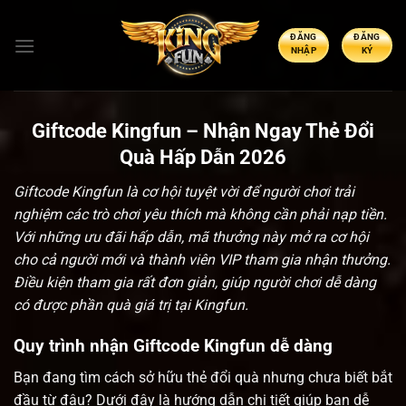
Chuyển
đến
ĐĂNG
ĐĂNG
NHẬP
KÝ
nội
dung
Giftcode Kingfun – Nhận Ngay Thẻ Đổi
Quà Hấp Dẫn 2026
Giftcode Kingfun là cơ hội tuyệt vời để người chơi trải
nghiệm các trò chơi yêu thích mà không cần phải nạp tiền.
Với những ưu đãi hấp dẫn, mã thưởng này mở ra cơ hội
cho cả người mới và thành viên VIP tham gia nhận thưởng.
Điều kiện tham gia rất đơn giản, giúp người chơi dễ dàng
có được phần quà giá trị tại
Kingfun
.
Quy trình nhận Giftcode Kingfun dễ dàng
Bạn đang tìm cách sở hữu thẻ đổi quà nhưng chưa biết bắt
đầu từ đâu? Dưới đây là hướng dẫn chi tiết giúp bạn dễ