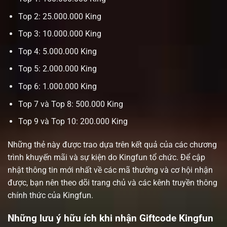
Top 2: 25.000.000 King​
Top 3: 10.000.000 King​
Top 4: 5.000.000 King​
Top 5: 2.000.000 King​
Top 6: 1.000.000 King​
Top 7 và Top 8: 500.000 King​
Top 9 và Top 10: 200.000 King​
Những thẻ này được trao dựa trên kết quả của các chương
trình khuyến mãi và sự kiện do Kingfun tổ chức. Để cập
nhật thông tin mới nhất về các mã thưởng và cơ hội nhận
được, bạn nên theo dõi trang chủ và các kênh truyền thông
chính thức của Kingfun.
Những lưu ý hữu ích khi nhận Giftcode Kingfun