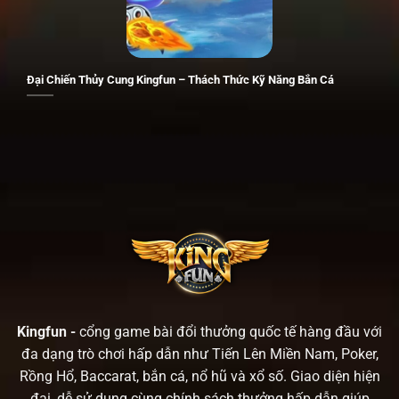
Năm 2021: Kingfun lọt vào Top 5 nền tảng cá cược trực
tuyến có lượt tải nhiều nhất tại Việt Nam với hơn 3 triệu
lượt tải trên Android và iOS.
Năm 2023: Được cấp chứng chỉ iTech Labs – đơn vị
Đại Chiến Thủy Cung Kingfun – Thách Thức Kỹ Năng Bắn Cá
kiểm định phần mềm cá cược uy tín thế giới, đảm bảo
mọi giao dịch và ván chơi công bằng, không bị can
thiệp.
Năm 2024: Được tạp chí Asia Gaming Brief vinh danh là
“Cổng game đổi thưởng có tốc độ thanh toán nhanh
nhất Đông Nam Á”
Giấy phép hoạt động mà sân chơi kingfun nhận
được
Các giấy phép mà cổng game nhận được đều được cấp
Kingfun
-
cổng game bài đổi thưởng quốc tế hàng đầu với
bởi những tổ chức quản lý game uy tín hàng đầu trên thế
đa dạng trò chơi hấp dẫn như Tiến Lên Miền Nam, Poker,
giới.
Rồng Hổ, Baccarat, bắn cá, nổ hũ và xổ số. Giao diện hiện
đại, dễ sử dụng cùng chính sách thưởng hấp dẫn giúp
Giấy phép PAGCOR – Ủy ban Giải trí và Trò chơi