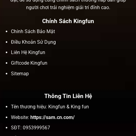
người chơi trải nghiệm giải trí đỉnh cao.
Philippines
Đây là cơ quan trực thuộc chính phủ Philippines có quyền
Chính Sách Kingfun
cấp phép và được giám sát các hoạt động cá cược, giải trí
Chính Sách Bảo Mật
có thưởng. Thành lập vào năm 1979,
PAGCOR
hiện như là
một trong những tổ chức quản lý hàng đầu về game uy tín
Điều Khoản Sử Dụng
nhất Đông Nam Á. Để có được nhiều thành tích và nhận về
Liên Hệ Kingfun
giấy chứng nhận này, Kingfun đã phải vượt qua rất nhiều
Giftcode Kingfun
tiêu chí khắt khe như sau:
Sitemap
Kiểm toán toàn bộ hoạt động giao dịch, đảm bảo không
có hành vi rửa tiền hoặc gian lận tài chính.
Kiểm tra hệ thống RNG (Random Number Generator) để
Thông Tin Liên Hệ
đảm bảo 100% kết quả game là ngẫu nhiên.
Tên thương hiệu: Kingfun & King fun
Yêu cầu mã hóa SSL 256-bit để bảo vệ dữ liệu người
Website:
https://sam.cn.com/
chơi.
SĐT: 0953999567