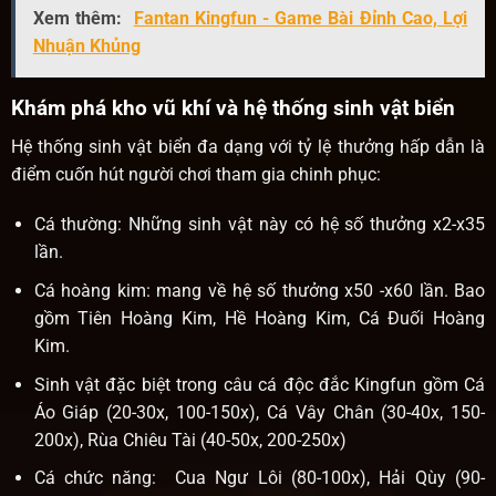
Xem thêm:
Fantan Kingfun - Game Bài Đỉnh Cao, Lợi
Nhuận Khủng
Khám phá kho vũ khí và hệ thống sinh vật biển
Hệ thống sinh vật biển đa dạng với tỷ lệ thưởng hấp dẫn là
điểm cuốn hút người chơi tham gia chinh phục:
Cá thường: Những sinh vật này có hệ số thưởng x2-x35
lần.
Cá hoàng kim: mang về hệ số thưởng x50 -x60 lần. Bao
gồm Tiên Hoàng Kim, Hề Hoàng Kim, Cá Đuối Hoàng
Kim.
Sinh vật đặc biệt trong
câu cá độc đắc Kingfun
gồm Cá
Áo Giáp (20-30x, 100-150x), Cá Vây Chân (30-40x, 150-
200x), Rùa Chiêu Tài (40-50x, 200-250x)
Cá chức năng: Cua Ngư Lôi (80-100x), Hải Qùy (90-