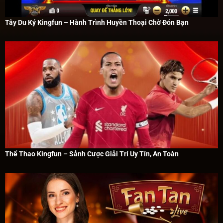
Tây Du Ký Kingfun – Hành Trình Huyền Thoại Chờ Đón Bạn
Thể Thao Kingfun – Sảnh Cược Giải Trí Uy Tín, An Toàn