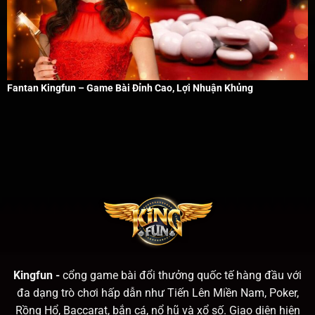
Fantan Kingfun – Game Bài Đỉnh Cao, Lợi Nhuận Khủng
Kingfun
-
cổng game bài đổi thưởng quốc tế hàng đầu với
đa dạng trò chơi hấp dẫn như Tiến Lên Miền Nam, Poker,
Rồng Hổ, Baccarat, bắn cá, nổ hũ và xổ số. Giao diện hiện