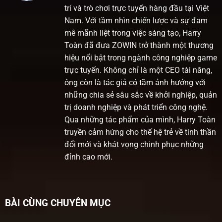
trí và trò chơi trực tuyến hàng đầu tại Việt
Nam. Với tầm nhìn chiến lược và sự đam
mê mãnh liệt trong việc sáng tạo, Harry
Toàn đã đưa ZOWIN trở thành một thương
hiệu nổi bật trong ngành công nghiệp game
trực tuyến. Không chỉ là một CEO tài năng,
ông còn là tác giả có tầm ảnh hưởng với
những chia sẻ sâu sắc về khởi nghiệp, quản
trị doanh nghiệp và phát triển công nghệ.
Qua những tác phẩm của mình, Harry Toàn
truyền cảm hứng cho thế hệ trẻ về tinh thần
đổi mới và khát vọng chinh phục những
đỉnh cao mới.
BÀI CÙNG CHUYÊN MỤC