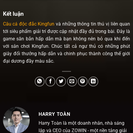
Kết luận
Câu cá độc đắc Kingfun
và những thông tin thú vị liên quan
tới siêu phẩm giải trí được cập nhật đầy đủ trong bài. Đây là
game săn bắn hấp dẫn mà bạn không nên bỏ qua khi đến
với sân chơi Kingfun. Chúc tất cả ngư thủ có những phút
giây đổi thưởng hấp dẫn và chinh phục thành công thế giới
đại dương đầy màu sắc.
HARRY TOÀN
Harry Toàn là một doanh nhân, nhà sáng
lập và CEO của ZOWIN - một nền tảng giải