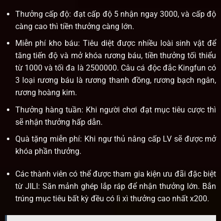
Thưởng cấp độ: đạt cấp độ 5 nhận ngay 3000, và cấp độ
càng cao thì tiền thưởng càng lớn.
Miễn phí kho báu: Tiêu diệt được nhiều loài sinh vật để
tăng tiến độ và mở khóa rương báu, tiền thưởng tối thiểu
từ 1000 và tối đa là 2500000.
Câu cá độc đắc Kingfun
có
3 loại rương báu là rương thanh đồng, rương bạch ngân,
rương hoàng kim.
Thưởng hàng tuần: Khi người chơi đạt mục tiêu cược thì
sẽ nhận thưởng hấp dẫn.
Quà tặng miễn phí: Khi ngư thủ nâng cấp LV sẽ được mở
khóa phần thưởng.
Các thành viên có thể được tham gia kiện ưu đãi đặc biệt
từ JILI: Săn mảnh ghép lắp ráp để nhận thưởng lớn. Bắn
trúng mục tiêu bất kỳ đều có lì xì thưởng cao nhất x200.