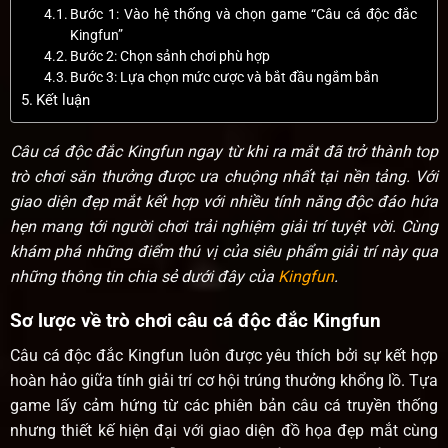
Bước 1: Vào hệ thống và chọn game “Câu cá độc đắc
Kingfun”
Bước 2: Chọn sảnh chơi phù hợp
Bước 3: Lựa chọn mức cược và bắt đầu ngắm bắn
Kết luận
Câu cá độc đắc Kingfun
ngay từ khi ra mắt đã trở thành top
trò chơi săn thưởng được ưa chuộng nhất tại nền tảng. Với
giao diện đẹp mắt kết hợp với nhiều tính năng độc đáo hứa
hẹn mang tới người chơi trải nghiệm giải trí tuyệt vời. Cùng
khám phá những điểm thú vị của siêu phẩm giải trí này qua
những thông tin chia sẻ dưới đây của
Kingfun
.
Sơ lược về trò chơi câu cá độc đắc Kingfun
Câu cá độc đắc Kingfun
luôn được yêu thích bởi sự kết hợp
hoàn hảo giữa tính giải trí cơ hội trúng thưởng khổng lồ. Tựa
game lấy cảm hứng từ các phiên bản câu cá truyền thống
nhưng thiết kế hiện đại với giao diện đồ họa đẹp mắt cùng