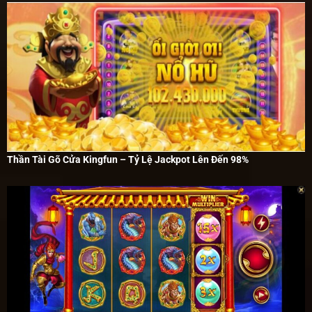
Thần Tài Gõ Cửa Kingfun – Tỷ Lệ Jackpot Lên Đến 98%