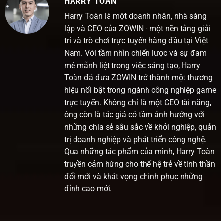
HARRY TOÀN
Harry Toàn là một doanh nhân, nhà sáng
lập và CEO của ZOWIN - một nền tảng giải
trí và trò chơi trực tuyến hàng đầu tại Việt
Nam. Với tầm nhìn chiến lược và sự đam
mê mãnh liệt trong việc sáng tạo, Harry
Toàn đã đưa ZOWIN trở thành một thương
hiệu nổi bật trong ngành công nghiệp game
trực tuyến. Không chỉ là một CEO tài năng,
ông còn là tác giả có tầm ảnh hưởng với
những chia sẻ sâu sắc về khởi nghiệp, quản
trị doanh nghiệp và phát triển công nghệ.
Qua những tác phẩm của mình, Harry Toàn
truyền cảm hứng cho thế hệ trẻ về tinh thần
đổi mới và khát vọng chinh phục những
đỉnh cao mới.