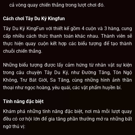
cả vòng quay chiến thắng trong lượt chơi đó.
Cách chơi Tây Du Ký Kingfun
Tây Du Ký KingFun
với thiết kế gồm 4 cuộn và 3 hàng, cung
cấp nhiều cách thức thanh toán khác nhau. Thành viên sẽ
thực hiện quay cuộn kết hợp các biểu tượng để tạo thành
chuỗi chiến thắng.
Những biểu tượng được lấy cảm hứng từ nhân vật sự kiện
trong câu chuyện Tây Du Ký, như Đường Tăng, Tôn Ngộ
Không, Trư Bát Giới, Sa Tăng, cùng những hình ảnh thần
thoại như ngọc hoàng, yêu quái, các vật phẩm huyền bí.
Tính năng đặc biệt
Khám phá những tính năng đặc biệt, nơi mà mỗi lượt quay
đều có cơ hội lớn để gia tăng phần thưởng mở ra những bất
ngờ thú vị: