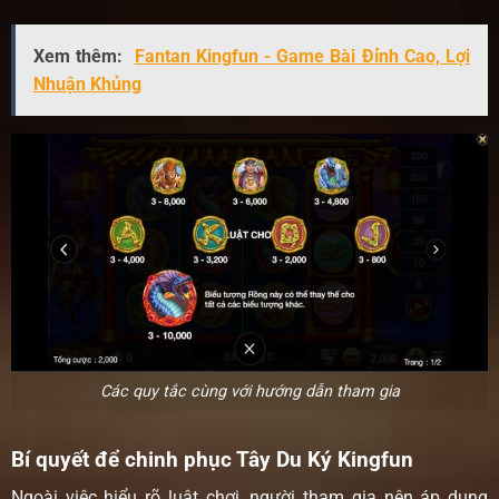
Xem thêm:
Fantan Kingfun - Game Bài Đỉnh Cao, Lợi
Nhuận Khủng
Các quy tắc cùng với hướng dẫn tham gia
Bí quyết để chinh phục Tây Du Ký Kingfun
Ngoài việc hiểu rõ luật chơi, người tham gia nên áp dụng