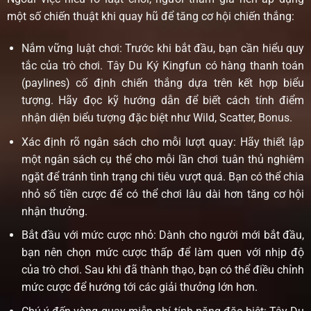
một số chiến thuật khi quay hũ để tăng cơ hội chiến thắng:
Nắm vững luật chơi: Trước khi bắt đầu, bạn cần hiểu quy
tắc của trò chơi.
Tây Du Ký Kingfun
có hàng thanh toán
(paylines) cố định chiến thắng dựa trên kết hợp biểu
tượng. Hãy đọc kỹ hướng dẫn để biết cách tính điểm
nhận diện biểu tượng đặc biệt như Wild, Scatter, Bonus.
Xác định rõ ngân sách cho mỗi lượt quay: Hãy thiết lập
một ngân sách cụ thể cho mỗi lần chơi tuân thủ nghiêm
ngặt để tránh tình trạng chi tiêu vượt quá. Bạn có thể chia
nhỏ số tiền cược để có thể chơi lâu dài hơn tăng cơ hội
nhận thưởng.
Bắt đầu với mức cược nhỏ: Dành cho người mới bắt đầu,
bạn nên chọn mức cược thấp để làm quen với nhịp độ
của trò chơi. Sau khi đã thành thạo, bạn có thể điều chỉnh
mức cược để hướng tới các giải thưởng lớn hơn.