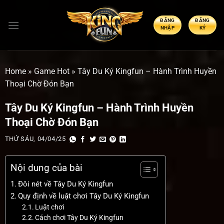
Chuyển
đến
ĐĂNG
ĐĂNG
NHẬP
KÝ
nội
dung
Home
»
Game Hot
»
Tây Du Ký Kingfun – Hành Trình Huyền
Thoại Chờ Đón Bạn
Tây Du Ký Kingfun – Hành Trình Huyền
Thoại Chờ Đón Bạn
THỨ SÁU, 04/04/25
Nội dung của bài
Đôi nét về Tây Du Ký Kingfun
Quy định về luật chơi Tây Du Ký Kingfun
Luật chơi
Cách chơi Tây Du Ký Kingfun